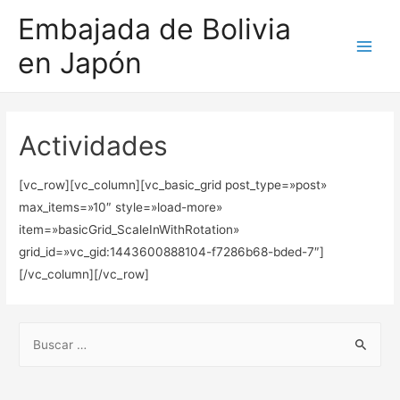
Embajada de Bolivia
en Japón
Main
Men
Actividades
[vc_row][vc_column][vc_basic_grid post_type=»post»
max_items=»10″ style=»load-more»
item=»basicGrid_ScaleInWithRotation»
grid_id=»vc_gid:1443600888104-f7286b68-bded-7″]
[/vc_column][/vc_row]
B
u
s