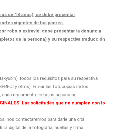
os de 18 años), se debe presentar
ortes vigentes de los padres.
por robo o extravío, debe presentar la denuncia
mpletos de la persona) y su respectiva traducción
takyubin), todos los requisitos para su respectiva
SERECI y otros). Enviar las fotocopias de los
 cada documento en hojas separadas.
ALES. Las solicitudes que no cumplen con lo
s, nos contactaremos para darle una cita.
tura digital de la
fotografía
,
huellas
y
firma
.