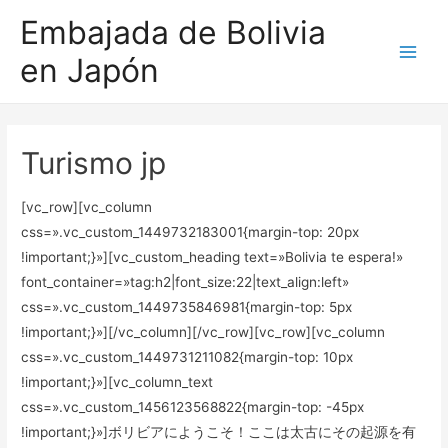
Embajada de Bolivia
en Japón
Main
Men
Turismo jp
[vc_row][vc_column
css=».vc_custom_1449732183001{margin-top: 20px
!important;}»][vc_custom_heading text=»Bolivia te espera!»
font_container=»tag:h2|font_size:22|text_align:left»
css=».vc_custom_1449735846981{margin-top: 5px
!important;}»][/vc_column][/vc_row][vc_row][vc_column
css=».vc_custom_1449731211082{margin-top: 10px
!important;}»][vc_column_text
css=».vc_custom_1456123568822{margin-top: -45px
!important;}»]ボリビアにようこそ！ここは太古にその起源を有