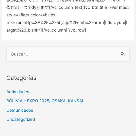
傑作の一つであります[/vc_column_text][vc_btn title=»Ver más»
style=»flat» color=»blue»
link=»url:http%3A%2F%2Febja.jp%2Femb%2Foruro|title:Uyuni|t
arget:%20_blank»][/vc_column][/vc_row]
B
u
s
c
Categorías
a
r
Actividades
:
BOLIVIA – EXPO 2025, OSAKA, KANSAI
Comunicados
Uncategorized