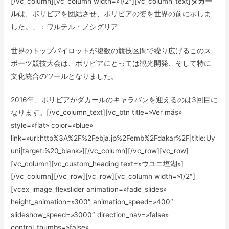
[/vc_column][vc_column width=»1/2″][vc_column_text]
ダカー
ル
は、ボリビアを団結させ、ボリビアの姿を世界の前に示しま
した。」：ワルテル・ノシグリア
世界のトップパイロットが複数の競技区間で繰り広げるこのス
ポーツ競技大会は、ボリビアにとっては観光開発、そして特に
文化統合のツールとなりました。
2016年、ボリビアがダカールのキャラバンを迎えるのは3回目に
なります。[/vc_column_text][vc_btn title=»Ver más»
style=»flat» color=»blue»
link=»url:http%3A%2F%2Febja.jp%2Femb%2Fdakar%2F|title:Uy
uni|target:%20_blank»][/vc_column][/vc_row][vc_row]
[vc_column][vc_custom_heading text=»ウユニ塩湖»]
[/vc_column][/vc_row][vc_row][vc_column width=»1/2″]
[vcex_image_flexslider animation=»fade_slides»
height_animation=»300″ animation_speed=»400″
slideshow_speed=»3000″ direction_nav=»false»
control_thumbs=»false»