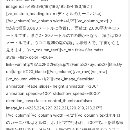
image_ids=»199,198,197,196,195,194,193,192″]
[vc_custom_heading text=»デ・オルのカーニバル»]
[/vc_column][vc_column width=»1/2″][vc_column_text]ウユニ
塩湖は標高3,660メートルに位置し、面積は12,000平方キロメ
ートルです。厚さ2～20メートルの11の層からなり、深さは120
メートルです。ウユニ塩湖の塩の鏡は世界最大で、宇宙からも
見えます。[/vc_column_text][vc_btn title=»Ver más»
style=»flat» color=»blue»
link=»url:http%3A%2F%2Febja.jp%2Femb%2Fuyuni%2F|title:Uy
uni|target:%20_blank»][/vc_column][/vc_row][vc_row]
[vc_column width=»1/2″][vcex_image_flexslider
animation=»fade_slides» height_animation=»300″
animation_speed=»400″ slideshow_speed=»3000″
direction_nav=»false» control_thumbs=»false»
image_ids=»225,224,223,222,221,220,219,218,217″]
[/vc_column][vc_column width=»1/2″][vc_column_text]オルロ
のカーニバルはオルロ、ボリビアで行われ、200年以上を遡る宗
教的な祭りです。それは、人類の口承及び無形遺産のユネスコ