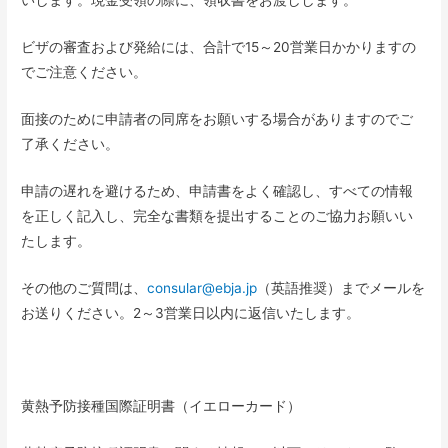
いします。現金受領の際に、領収書をお渡しします。
ビザの審査および発給には、合計で15～20営業日かかりますの
でご注意ください。
面接のために申請者の同席をお願いする場合がありますのでご
了承ください。
申請の遅れを避けるため、申請書をよく確認し、すべての情報
を正しく記入し、完全な書類を提出することのご協力お願いい
たします。
その他のご質問は、
consular@ebja.jp
（英語推奨）までメールを
お送りください。2～3営業日以内に返信いたします。
黄熱予防接種国際証明書（イエローカード）