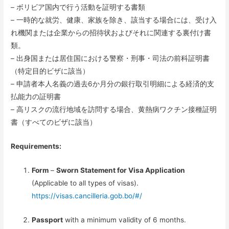
– ボリビア国内で行う活動を証明する書類
– 一時的な就労、健康、家族を除き、該当する場合には、受け入
れ機関または企業からの招待状およびそれに関連する裏付け書
類。
– 出身国または居住国における警察・刑事・司法の前科証明書
（特定目的ビザに該当）
– 申請者本人名義の過去6か月分の銀行取引明細による経済的支
払能力の証明書
– 高リスクの流行地域を訪問する場合、黄熱病ワクチン接種証明
書（すべてのビザに該当）
Requirements:
Form
–
Sworn Statement for Visa Application
(Applicable to all types of visas).
https://visas.cancilleria.gob.bo/#/
Passport
with a minimum validity of 6 months.