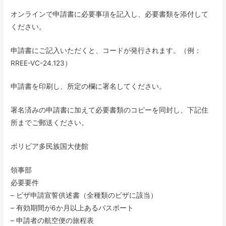
オンラインで申請書に必要事項を記入し、必要書類を添付して
ください。
申請書にご記入いただくと、コードが発行されます。（例：
RREE-VC-24.123）
申請書を印刷し、所定の欄に署名してください。
署名済みの申請書に加えて必要書類のコピーを同封し、下記住
所までご郵送ください。
ボリビア多民族国大使館
領事部
必要要件
– ビザ申請宣誓供述書（全種類のビザに該当）
– 有効期間が6か月以上あるパスポート
– 申請者の航空便の旅程表