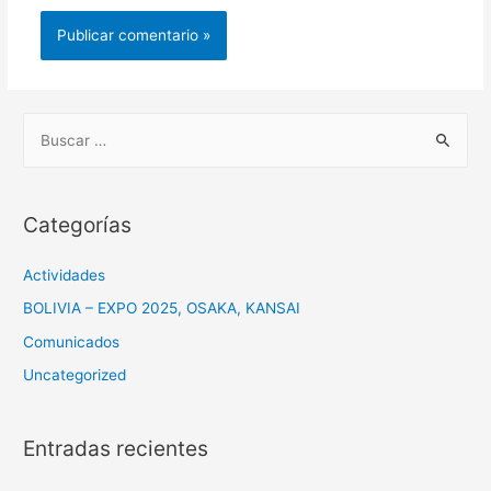
B
u
s
c
Categorías
a
r
Actividades
:
BOLIVIA – EXPO 2025, OSAKA, KANSAI
Comunicados
Uncategorized
Entradas recientes