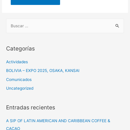
B
u
s
c
Categorías
a
r
Actividades
:
BOLIVIA – EXPO 2025, OSAKA, KANSAI
Comunicados
Uncategorized
Entradas recientes
A SIP OF LATIN AMERICAN AND CARIBBEAN COFFEE &
CACAO